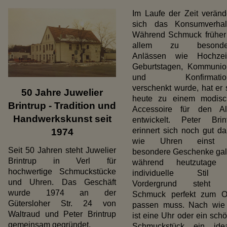
Im Laufe der Zeit veränd
sich das Konsumverhal
Während Schmuck früher
allem zu besonde
Anlässen wie Hochzeit
Geburtstagen, Kommuni
und Konfirmatio
verschenkt wurde, hat er 
50 Jahre Juwelier
heute zu einem modisc
Brintrup - Tradition und
Accessoire für den Al
Handwerkskunst seit
entwickelt. Peter Brin
erinnert sich noch gut da
1974
wie Uhren einst 
Seit 50 Jahren steht Juwelier
besondere Geschenke gal
Brintrup in Verl für
während heutzutage 
hochwertige Schmuckstücke
individuelle Stil
und Uhren. Das Geschäft
Vordergrund steht 
wurde 1974 an der
Schmuck perfekt zum Ou
Gütersloher Str. 24 von
passen muss. Nach wie
Waltraud und Peter Brintrup
ist eine Uhr oder ein sch
gemeinsam gegründet.
Schmuckstück ein idea