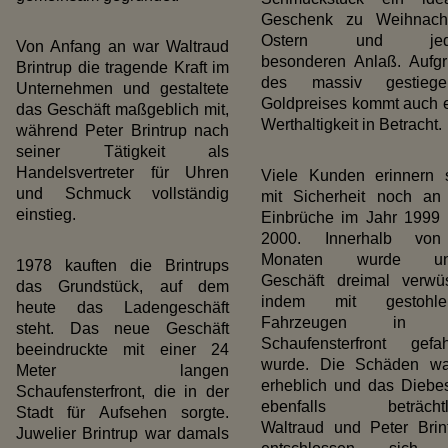
Geschenk zu Weihnacht
Ostern und jed
Von Anfang an war Waltraud
besonderen Anlaß. Aufg
Brintrup die tragende Kraft im
des massiv gestiege
Unternehmen und gestaltete
Goldpreises kommt auch 
das Geschäft maßgeblich mit,
Werthaltigkeit in Betracht.
während Peter Brintrup nach
seiner Tätigkeit als
Handelsvertreter für Uhren
Viele Kunden erinnern 
und Schmuck vollständig
mit Sicherheit noch an
einstieg.
Einbrüche im Jahr 1999
2000. Innerhalb vo
Monaten wurde un
1978 kauften die Brintrups
Geschäft dreimal verwüs
das Grundstück, auf dem
indem mit gestohle
heute das Ladengeschäft
Fahrzeugen in 
steht. Das neue Geschäft
Schaufensterfront gefa
beeindruckte mit einer 24
wurde. Die Schäden wa
Meter langen
erheblich und das Diebe
Schaufensterfront, die in der
ebenfalls beträchtli
Stadt für Aufsehen sorgte.
Waltraud und Peter Brin
Juwelier Brintrup war damals