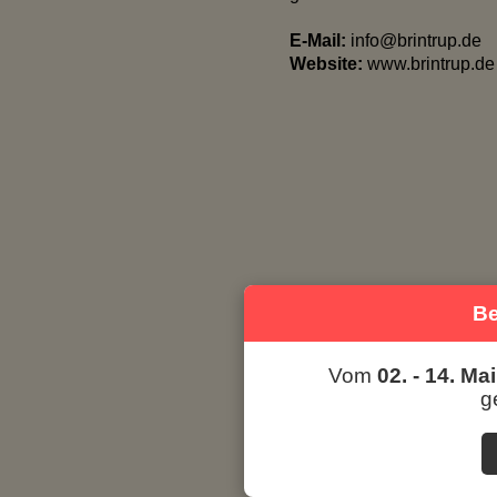
E-Mail:
info@brintrup.de
Website:
www.brintrup.de
Be
Vom
02. - 14. Ma
g