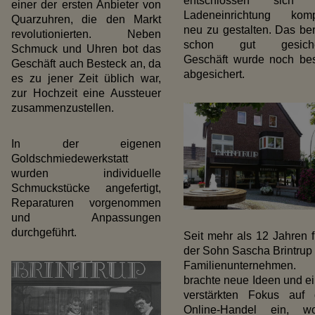
entschlossen sich 
einer der ersten Anbieter von
Ladeneinrichtung komp
Quarzuhren, die den Markt
neu zu gestalten. Das ber
revolutionierten. Neben
schon gut gesiche
Schmuck und Uhren bot das
Geschäft wurde noch be
Geschäft auch Besteck an, da
abgesichert.
es zu jener Zeit üblich war,
zur Hochzeit eine Aussteuer
zusammenzustellen.
In der eigenen
Goldschmiedewerkstatt
wurden individuelle
Schmuckstücke angefertigt,
Reparaturen vorgenommen
und Anpassungen
durchgeführt.
Seit mehr als 12 Jahren f
der Sohn Sascha Brintrup
Familienunternehmen.
brachte neue Ideen und e
verstärkten Fokus auf
Online-Handel ein, wo